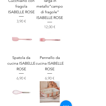
Cucchiaino con
Targa in
fragola
metallo”campo
ISABELLE ROSE
di fragole”
ISABELLE ROSE
Prezzo
3,90 €
Prezzo
12,00 €
Spatola da
Pennello da
cucina ISABELLE
cucina ISABELLE
ROSE
ROSE
Prezzo
Prezzo
6,90 €
6,90 €