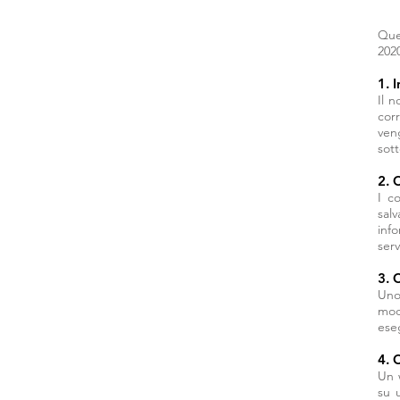
Ques
2020
1. 
Il 
cor
ven
sott
2. 
I c
salv
info
serv
3. 
Uno
mod
eseg
4. 
Un 
su 