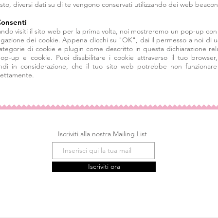
sto, diversi dati su di te vengono conservati utilizzando dei web beacon
Consenti
ndo visiti il sito web per la prima volta, noi mostreremo un pop-up con
egazione dei cookie. Appena clicchi su "OK", dai il permesso a noi di u
categorie di cookie e plugin come descritto in questa dichiarazione rela
pop-up e cookie. Puoi disabilitare i cookie attraverso il tuo browser
ndi in considerazione, che il tuo sito web potrebbe non funzionare
rettamente.
Iscriviti alla nostra Mailing List
Iscriviti ora