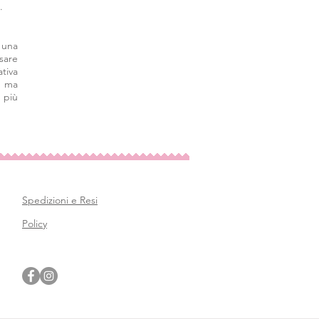
.
 una
sare
tiva
, ma
 più
Spedizioni e Resi
Policy