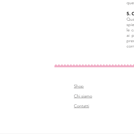
que
5. 
Qua
spi
le 
ai 
pre
cor
Shop
Chi siamo
Contatti