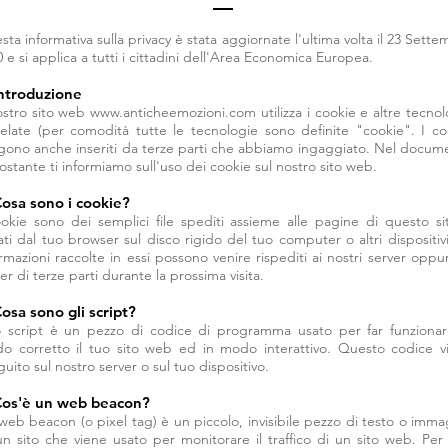
ta informativa sulla privacy è stata aggiornate l'ultima volta il 23 Sett
 e si applica a tutti i cittadini dell'Area Economica Europea.
Introduzione
nostro sito web
www.anticheemozioni.com
utilizza i cookie e altre tecno
relate (per comodità tutte le tecnologie sono definite "cookie". I co
gono anche inseriti da terze parti che abbiamo ingaggiato. Nel docum
ostante ti informiamo sull'uso dei cookie sul nostro sito web.
Cosa sono i cookie?
ookie sono dei semplici file spediti assieme alle pagine di questo si
ati dal tuo browser sul disco rigido del tuo computer o altri dispositiv
rmazioni raccolte in essi possono venire rispediti ai nostri server oppu
er di terze parti durante la prossima visita.
Cosa sono gli script?
 script è un pezzo di codice di programma usato per far funzionar
o corretto il tuo sito web ed in modo interattivo. Questo codice v
uito sul nostro server o sul tuo dispositivo.
Cos'è un web beacon?
web beacon (o pixel tag) è un piccolo, invisibile pezzo di testo o imma
un sito che viene usato per monitorare il traffico di un sito web. Per 