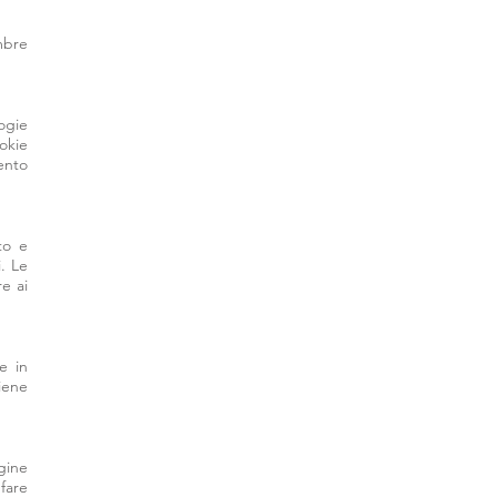
embre
logie
okie
ento
to e
i. Le
re ai
e in
iene
gine
fare