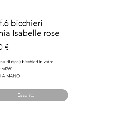
.6 bicchieri
ia Isabelle rose
Prezzo
0 €
e di 6(sei) bicchieri in vetro
à:ml260
LI A MANO
Esaurito