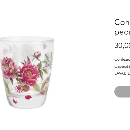
Conf
peon
30,0
Confezion
Capacit
LAVABI