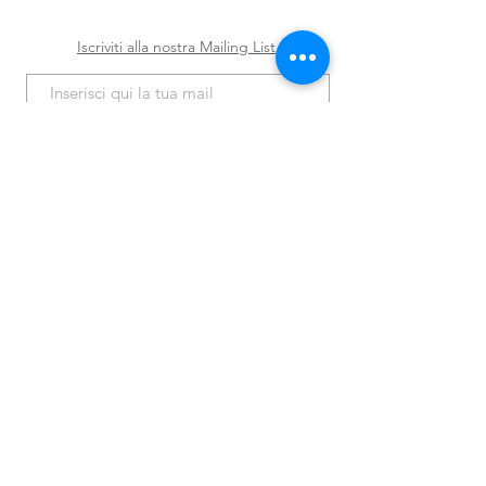
Iscriviti alla nostra Mailing List
Iscriviti ora
Spedizioni e Resi
Shop
Policy
Chi siamo
Contatti
© 2020 Antiche Emozioni | Genova | P.IVA
02862220999
| Design: Mara Galimberti |
www.maragalimberti.com