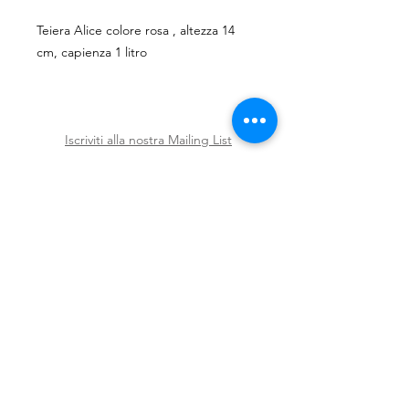
Teiera Alice colore rosa , altezza 14
cm, capienza 1 litro
Iscriviti alla nostra Mailing List
Iscriviti ora
Spedizioni e Resi
Shop
Policy
Chi siamo
Contatti