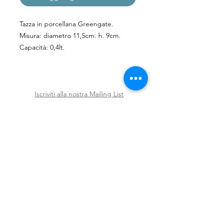
Tazza in porcellana Greengate.
Misura: diametro 11,5cm. h. 9cm.
Capacità: 0,4lt.
Adatto al microonde
Iscriviti alla nostra Mailing List
Iscriviti ora
Spedizioni e Resi
Shop
Policy
Chi siamo
Contatti