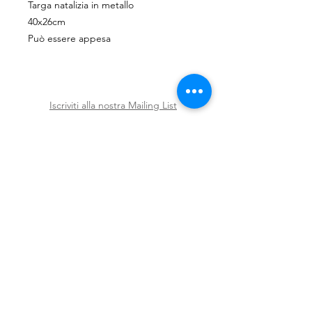
Targa natalizia in metallo
40x26cm
Può essere appesa
Iscriviti alla nostra Mailing List
Iscriviti ora
Spedizioni e Resi
Shop
Policy
Chi siamo
Contatti