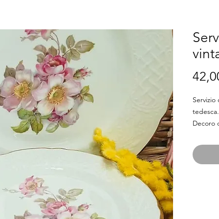
Serv
vin
42,0
Servizio
tedesca.
Decoro d
lavorato
Misure: 
Piattini 