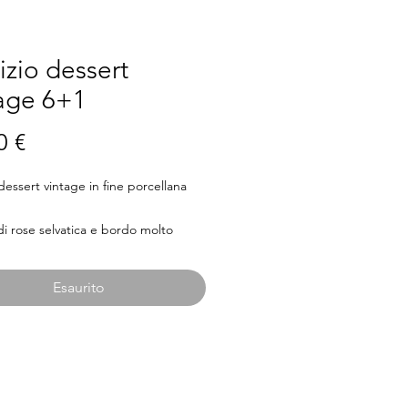
izio dessert
tage 6+1
Prezzo
0 €
 dessert vintage in fine porcellana
i rose selvatica e bordo molto
Piatto torta 28cm.
Esaurito
20cm.