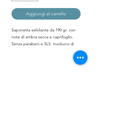
Aggiungi al carrello
Saponetta esfoliante da 190 gr. con
note di ambra secca e caprifoglio.
Senza parabeni e SLS. Involucro di
carta testurizzata proveniente da fonti
sostenibili. Contiene guscio di noce
macinato. Arricchito con burro di
karité. Adatto ai vegani.
Iscriviti alla nostra Mailing List
Misura: 10,5cm x 5,7cm x 3,5cm
Iscriviti ora
Spedizioni e Resi
Shop
Policy