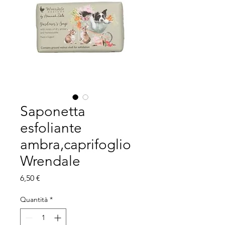
Saponetta
esfoliante
ambra,caprifoglio
Wrendale
Prezzo
6,50 €
Quantità
*