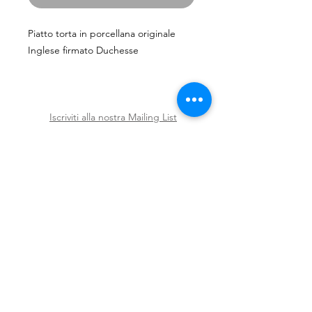
Piatto torta in porcellana originale
Inglese firmato Duchesse
Iscriviti alla nostra Mailing List
Iscriviti ora
Spedizioni e Resi
Shop
Policy
Chi siamo
Contatti