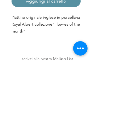
Aggiungi al carrello
Piattino originale inglese in porcellana
Royal Albert collezione”Flowres of the
month”
Diametro:16cm.
Iscriviti alla nostra Mailing List
Iscriviti ora
Spedizioni e Resi
Shop
Policy
Chi siamo
Contatti