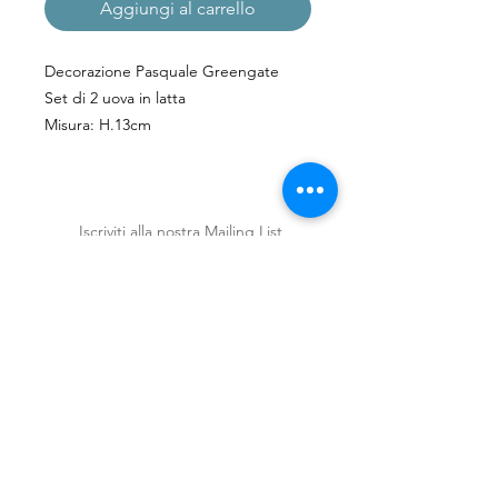
Aggiungi al carrello
Decorazione Pasquale Greengate
Set di 2 uova in latta
Misura: H.13cm
Iscriviti alla nostra Mailing List
Iscriviti ora
Spedizioni e Resi
Shop
Policy
Chi siamo
Contatti