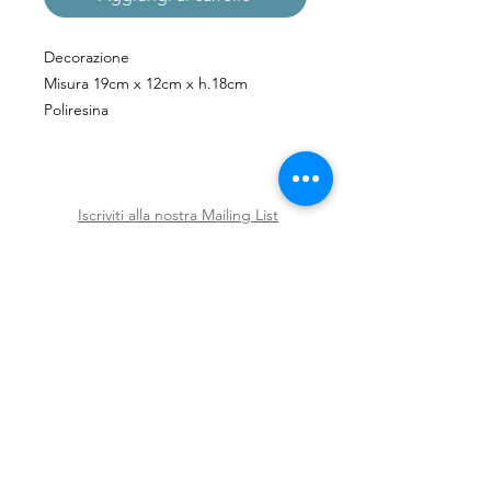
Decorazione
Misura 19cm x 12cm x h.18cm
Poliresina
Iscriviti alla nostra Mailing List
Iscriviti ora
Spedizioni e Resi
Shop
Policy
Chi siamo
Contatti