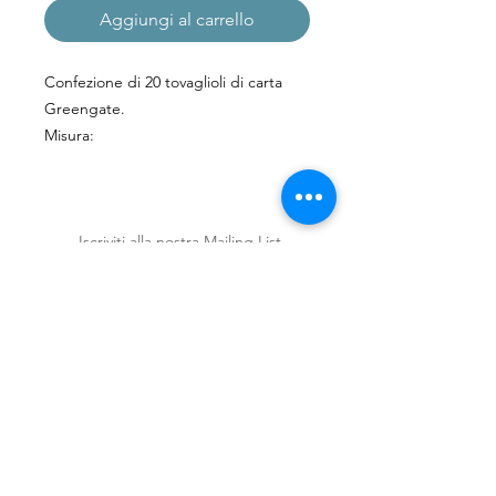
Aggiungi al carrello
Confezione di 20 tovaglioli di carta
Greengate.
Misura:
12,5 cm. x 12,5cm.
Iscriviti alla nostra Mailing List
Iscriviti ora
Spedizioni e Resi
Shop
Policy
Chi siamo