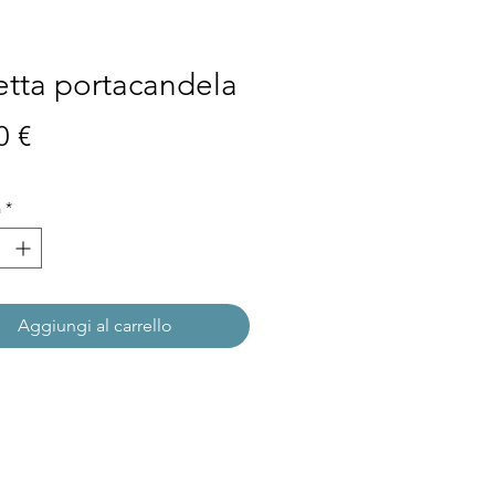
tta portacandela
Prezzo
0 €
à
*
Aggiungi al carrello