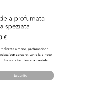
dela profumata
a speziata
Prezzo
0 €
realizzata a mano, profumazione
eziata(con zenzero, vaniglia e noce
. Una volta terminata la candela i
i, in vetro satinato,possono essere
i.
Esaurito
 ore di combustione
te in cera di soia 100%naturale.
 in cotone senza piombo e zinco.
Naturali. Atossiche.