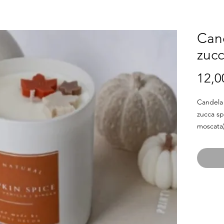
Can
zucc
12,0
Candela 
zucca sp
moscata)
barattol
riutilizzat
200ml/30
Realizza
Stoppino
Vegane. 