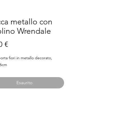
ca metallo con
olino Wrendale
Prezzo
0 €
rta fiori in metallo decorato, 
26cm
Esaurito