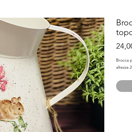
Broc
top
24,0
Brocca po
altezza 