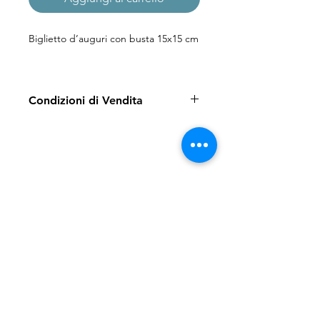
Biglietto d’auguri con busta 15x15 cm
Condizioni di Vendita
Vedi la pagina dedicata ai
Resi e
Spedizioni
Iscriviti alla nostra Mailing List
Iscriviti ora
Spedizioni e Resi
Shop