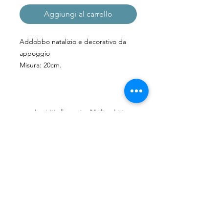
Aggiungi al carrello
Addobbo natalizio e decorativo da
appoggio
Misura: 20cm.
Si consiglia lavaggio a mano
Iscriviti alla nostra Mailing List
Iscriviti ora
Spedizioni e Resi
Shop
Policy
Chi siamo