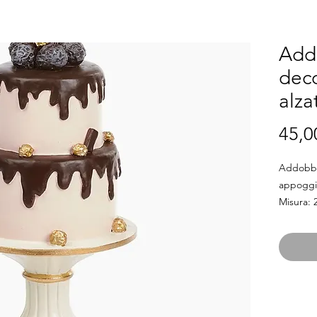
Addo
deco
alza
45,0
Addobbo 
appogg
Misura: 