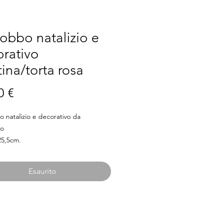
bbo natalizio e
rativo
tina/torta rosa
Prezzo
0 €
natalizio e decorativo da
io
25,5cm.
Esaurito