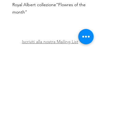
Royal Albert collezione”Flowres of the
month”
Diametro:16cm.
Iscriviti alla nostra Mailing List
Iscriviti ora
Spedizioni e Resi
Shop
Policy
Chi siamo
Contatti