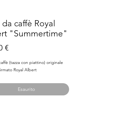
da caffè Royal
ert "Summertime"
Prezzo
0 €
affè (tazza con piattino) originale
firmato Royal Albert
Esaurito