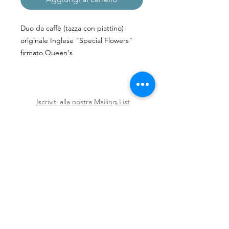
Duo da caffè (tazza con piattino)
originale Inglese "Special Flowers"
firmato Queen's
Iscriviti alla nostra Mailing List
Iscriviti ora
Spedizioni e Resi
Shop
Policy
Chi siamo
Contatti